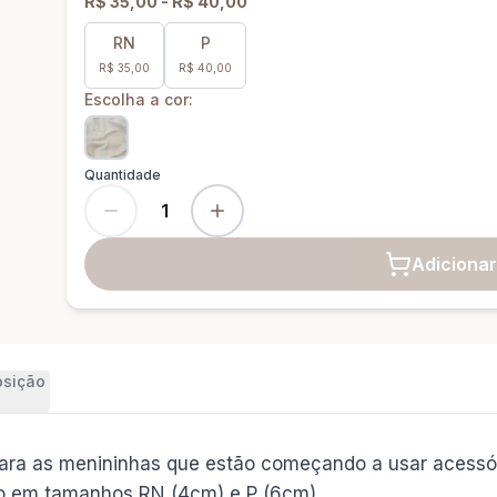
R$ 35,00
-
R$ 40,00
RN
P
R$ 35,00
R$ 40,00
Escolha a cor:
Quantidade
1
Adicionar
sição
 para as menininhas que estão começando a usar acessó
ito em tamanhos RN (4cm) e P (6cm).